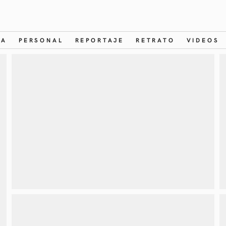
IA
PERSONAL
REPORTAJE
RETRATO
VIDEOS
Protegido: Lunar
es
PERSONAL