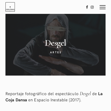
Desgel
ARTES
Reportaje fotográfico del espectáculo
de
La
Desgel
Coja Dansa
en Espacio Inestable (2017).