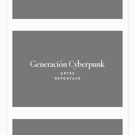
a
)
a
a
v
)
)
)
a
)
Generación
Cyberpunk
ARTES
REPORTAJE