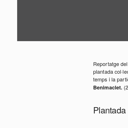
Reportatge de
plantada col·le
temps i la part
(
Benimaclet.
Plantada 